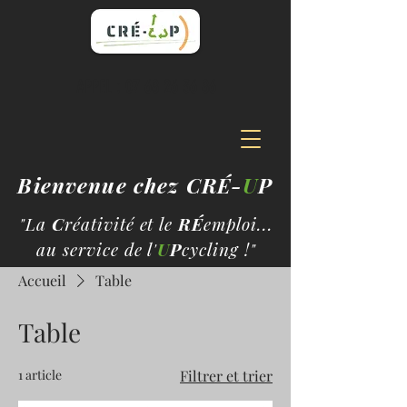
APPEL :
07 68 26 36 86
Bienvenue chez CRÉ-
U
P
"La
C
réativité et le
RÉ
emploi...
au service de l'
U
P
cycling !"
Accueil
Table
Table
1 article
Filtrer et trier